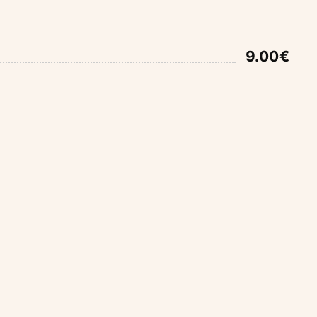
9.00€
Martini
9.00€
e de Azucar, Vodka
HORARIO