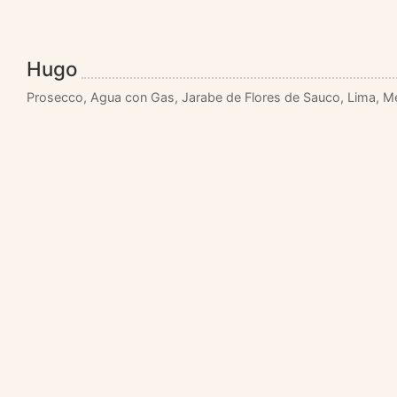
Hugo
Prosecco, Agua con Gas, Jarabe de Flores de Sauco, Lima, M
Espresso Martini
café, licor de café y vodka
Volver al Menu
CONTACTO