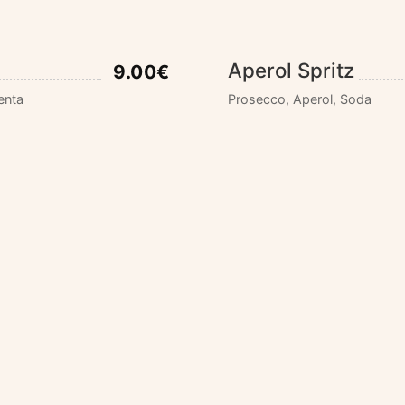
Aperol Spritz
9.00€
enta
Prosecco, Aperol, Soda
Passoa Porn Star 
9.00€
Passoa, Zumo de Lima, Sirop
DIRECCIÓN