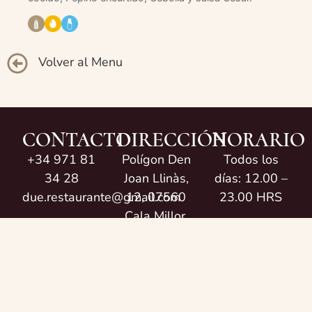
Volver al Menu
CONTACTO
DIRECCIÓN
HORARIO
+34 971 81
Polígon Den
Todos los
34 28
Joan Llinàs,
días: 12.00 –
due.restaurante@gmail.com
12, 07560
23.00 HRS
Cala Millor,
Illes Balears,
España