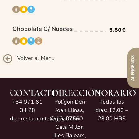
Chocolate C/ Nueces
6.50€
Volver al Menu
ALERGENOS
CONTACTO
DIRECCIÓN
HORARIO
+34 971 81
Polígon Den
Todos los
34 28
Joan Llinàs,
días: 12.00 –
due.restaurante@gmail.com
12, 07560
23.00 HRS
Cala Millor,
Illes Balears,