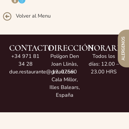
Volver al Menu
ALERGENOS
CONTACTO
DIRECCIÓN
HORARIO
+34 971 81
Polígon Den
Todos los
34 28
Joan Llinàs,
días: 12.00 –
due.restaurante@gmail.com
12, 07560
23.00 HRS
Cala Millor,
Illes Balears,
España
BY
© 2026