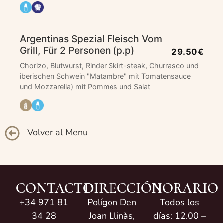
Argentinas Spezial Fleisch Vom
Grill, Für 2 Personen (p.p)
29.50€
Chorizo, Blutwurst, Rinder Skirt-steak, Churrasco und
iberischen Schwein "Matambre" mit Tomatensauce
und Mozzarella) mit Pommes und Salat
Volver al Menu
CONTACTO
DIRECCIÓN
HORARIO
+34 971 81
Polígon Den
Todos los
34 28
Joan Llinàs,
días: 12.00 –