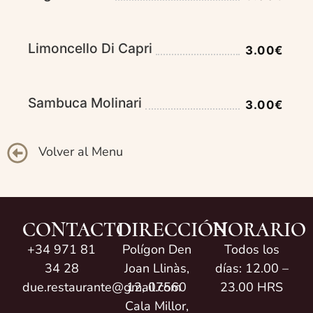
Limoncello Di Capri
3.00€
Sambuca Molinari
3.00€
Volver al Menu
CONTACTO
DIRECCIÓN
HORARIO
+34 971 81
Polígon Den
Todos los
34 28
Joan Llinàs,
días: 12.00 –
due.restaurante@gmail.com
12, 07560
23.00 HRS
Cala Millor,