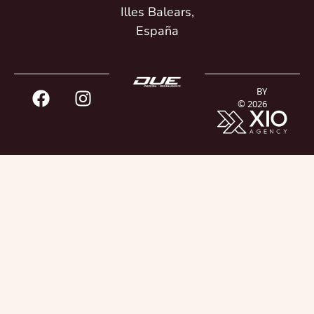
Illes Balears,
España
BY
© 2026