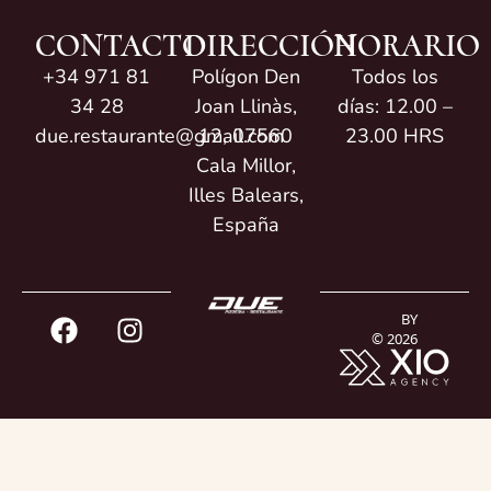
CONTACTO
DIRECCIÓN
HORARIO
+34 971 81
Polígon Den
Todos los
34 28
Joan Llinàs,
días: 12.00 –
due.restaurante@gmail.com
12, 07560
23.00 HRS
Cala Millor,
Illes Balears,
España
BY
© 2026