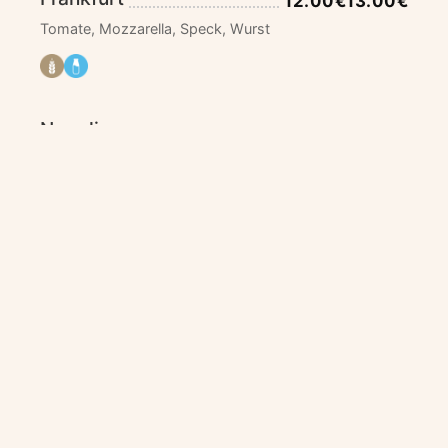
12.00€
13.00€
Tomate, Mozzarella, Speck, Wurst
Napoli
12.00€
13.00€
Tomate, Mozzarella, Sardellen, Kapern, Oliven
David’s
12.50€
13.50€
Tomate, Mozzarella, Schinken, Frische Tomaten
Volver al Menu