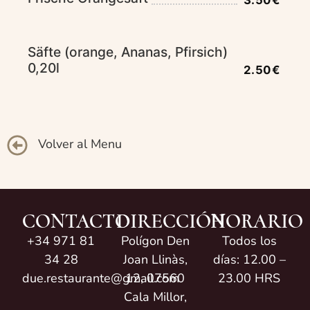
3.50€
Säfte (orange, Ananas, Pfirsich)
0,20l
2.50€
Volver al Menu
CONTACTO
DIRECCIÓN
HORARIO
+34 971 81
Polígon Den
Todos los
34 28
Joan Llinàs,
días: 12.00 –
due.restaurante@gmail.com
12, 07560
23.00 HRS
Cala Millor,