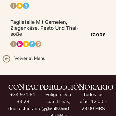
Tagliatelle Mit Garnelen,
Ziegenkäse, Pesto Und Thai-
soße
17.00€
Volver al Menu
CONTACTO
DIRECCIÓN
HORARIO
+34 971 81
Polígon Den
Todos los
34 28
Joan Llinàs,
días: 12.00 –
due.restaurante@gmail.com
12, 07560
23.00 HRS
Cala Millor,